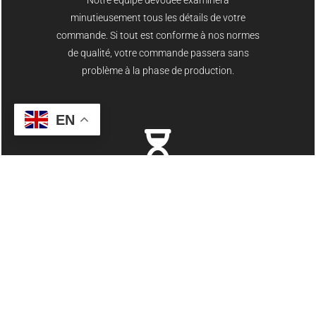
Notre équipe dévouée examinera
minutieusement tous les détails de votre
commande. Si tout est conforme à nos normes
de qualité, votre commande passera sans
problème à la phase de production.
EN
5.Production
Une fois que votre commande a passé avec
succès la phase d'examen et d'approbation, elle
passe à l'étape de la production. La phase de
production s'étend généralement sur une
période de quatre semaines, au cours de